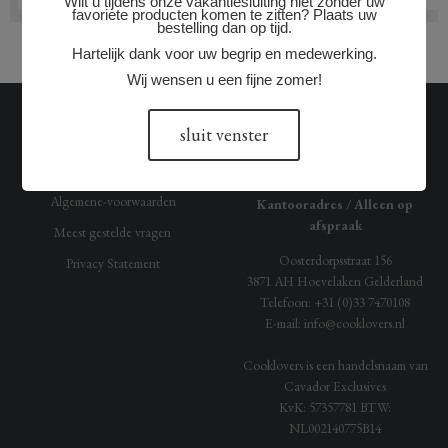
Wilt u tijdens onze vakantiesluiting niet zonder uw
favoriete producten komen te zitten? Plaats uw
bestelling dan op tijd.
Hartelijk dank voor uw begrip en medewerking.
Wij wensen u een fijne zomer!
OVER ONS
ONZE GEGEVENS
sluit venster
Historie
Cooklovers.nl
Algemene-voorwaarden
Kantooradres / Alleen op
afspraak
Meest gestelde vragen
Oosterdorpsstraat 156
Privacy Statement
3871 AH
Hoevelaken
Gelderland
Telefoon:
+31 (0)33 7470108
E-mail:
info@cooklovers.nl
Cooklovers is een handelsnaam van
Cavador Exclusives
KvK:
57357781
BTW:
NL002140775B14