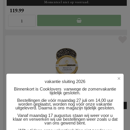
Momenteel niet op voorraad.
119.99
×
vakantie sluiting 2026
BELUGA IMPERIAL KAVIAAR
Binnenkort is Cooklovers vanwege de zomervakantie
tijdelijk gesloten.
50 gram
Bestellingen die vóór maandag 27 juli om 14.00 uur
worden geplaatst, worden nog vóór onze vakantie
Momenteel niet op voorraad.
uitgeleverd. Daarna is ons magazijn tijdelijk gesloten.
199.99
Vanaf maandag 17 augustus staan wij weer voor u
klaar en verwerken wij uw bestellingen weer zoals u dat
van ons gewend bent.