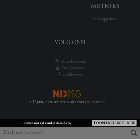
PARTNERS
Verkooppunten
VOLG ONS!
@cooklovers.nl
Cooklovers nl
cookloversnl
< 18 jaar, deze website is niet voor jou bestemd
TOON EXCLUSIEF BTW
Prijzen zijn getoond inclusief btw