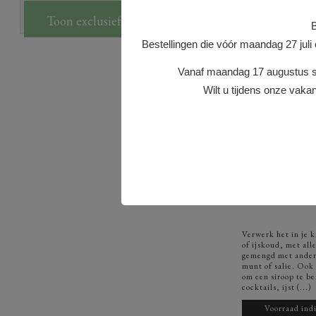
Prijzen zijn getoond inclusief btw
Toon exclusief BTW
B
Bestellingen die vóór maandag 27 juli
Vanaf maandag 17 augustus st
Wilt u tijdens onze vakan
VERVE
250 gram
Verwerk het in je 
of ijskoud, met all
gemengd met andere
munt of salie. Ook 
om een siroop te be
cocktails, ijst (...)
Voorraad indi