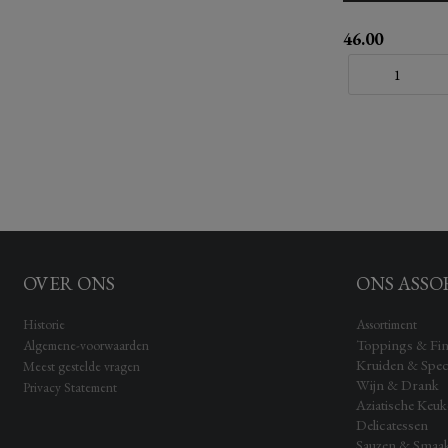
46.00
OVER ONS
ONS ASSO
Historie
Assortiment
Toppings & Fin
Algemene-voorwaarden
Kruiden & Spec
Meest gestelde vragen
Wijn & Drank
Privacy Statement
Aziatische Keu
Delicatessen
Sauzen & Smaa