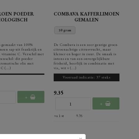
ROEN POEDER
COMBAVA KAFFERLIMOEN
IOLOGISCH
GEMALEN
30 gram
is gemaakt van 100%
De Combava is een zeer geurige groen
imoen sap uit frankrijk en
citroenachtige citrusvrucht, maar
l vitamine C. Verschil met
kleiner en hoger in zuur. De smaak is
oenschil: dit poeder
intens en van een onvergelijkbare
romatische olie met
frisheid, heerlijk in combinatie met
C (...)
vis, wit v (...)
Voorraad indicatie: 37 stuks
9.35
+
+
va 1 st
9.35