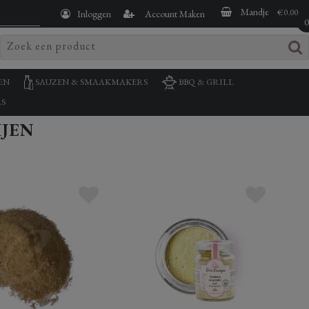
Mandje
€ 0.00
Inloggen
Account Maken
ONTACT
EN
SAUZEN & SMAAKMAKERS
BBQ & GRILL
S
IJEN