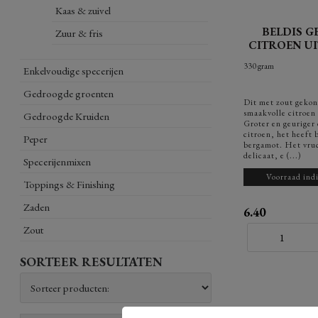
Kaas & zuivel
BELDIS G
Zuur & fris
CITROEN U
330 gram
Enkelvoudige specerijen
Gedroogde groenten
Dit met zout gekonf
smaakvolle citroen
Gedroogde Kruiden
Groter en geuriger
citroen, het heeft 
Peper
bergamot. Het vruc
delicaat, e (...)
Specerijenmixen
Voorraad indi
Toppings & Finishing
Zaden
6.40
Zout
SORTEER RESULTATEN