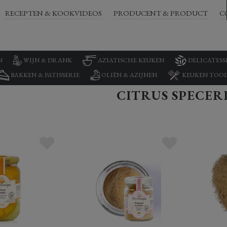
RECEPTEN & KOOKVIDEOS
PRODUCENT & PRODUCT
C
N
WIJN & DRANK
AZIATISCHE KEUKEN
DELICATESS
BAKKEN & PATISSERIE
OLIËN & AZIJNEN
KEUKEN TOOL
CITRUS SPECER