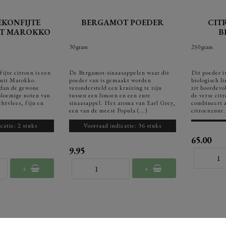
EKONFIJTE
BERGAMOT POEDER
CIT
IT MAROKKO
B
30 gram
250 gram
ijte citroen is een
De Bergamot-sinaasappelen waar dit
Dit poeder 
 uit Marokko.
poeder van is gemaakt worden
biologisch l
 dan de gewone
verondersteld een kruizing te zijn
zit boordevo
bloemige noten van
tussen een limoen en een zure
de verse citr
htvlees, fijn en
sinaasappel. Het aroma van Earl Grey,
combineert a
een van de meest Popula (...)
citroenzuur. 
catie: 2 stuks
Voorraad indicatie: 36 stuks
65.00
9.95
+
+