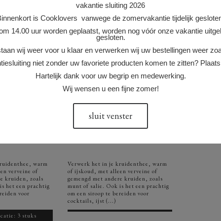
vakantie sluiting 2026
innenkort is Cooklovers vanwege de zomervakantie tijdelijk geslote
 om 14.00 uur worden geplaatst, worden nog vóór onze vakantie uitgele
gesloten.
aan wij weer voor u klaar en verwerken wij uw bestellingen weer zoa
tiesluiting niet zonder uw favoriete producten komen te zitten? Plaats 
Hartelijk dank voor uw begrip en medewerking.
Wij wensen u een fijne zomer!
INE BES
VERVEINE BES
sluit venster
60 gram
kruidenthee, warm
Verwerk het in je kruidenthee, warm
een verveine of
of ijskoud, met alleen verveine of
 kruiden, zoals
gemengd met andere kruiden, zoals
is het een prachtig
munt of salie. Ook is het een prachtig
reiden voor
om een siroop te bereiden voor
cocktails, ijst (...)
catie: 3 stuks