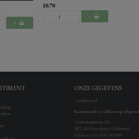
10.70
+
+
RTIMENT
ONZE GEGEVENS
Cooklovers.nl
ishing
Kantooradres / Alleen op afspraa
erijen
Oosterdorpsstraat 156
ken
3871 AH
Hoevelaken
Gelderland
Telefoon:
+31 (0)33 7470108
kmakers