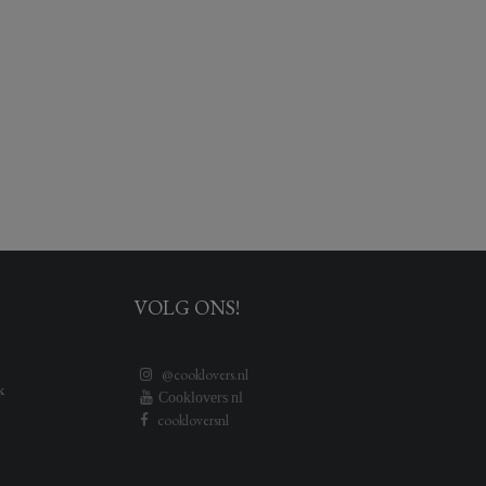
VOLG ONS!
@cooklovers.nl
k
Cooklovers nl
cookloversnl