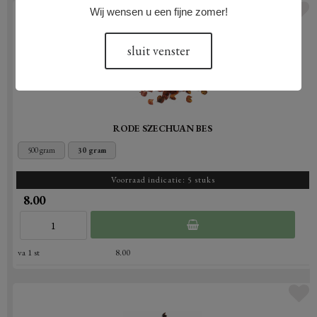
Wij wensen u een fijne zomer!
sluit venster
RODE SZECHUAN BES
500 gram
30 gram
Voorraad indicatie: 5 stuks
8.00
va 1 st
8.00