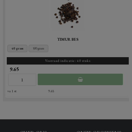
TIMUR BES
40 gram
500 gram
Voorraad indicatie: 40 stuks
9.65
va 1 st
9.65