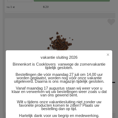
va 1 st
8.20
×
vakantie sluiting 2026
Binnenkort is Cooklovers vanwege de zomervakantie
MA KHAEN BES
tijdelijk gesloten.
Bestellingen die vóór maandag 27 juli om 14.00 uur
20 gram
worden geplaatst, worden nog vóór onze vakantie
uitgeleverd. Daarna is ons magazijn tijdelijk gesloten.
9.45
Vanaf maandag 17 augustus staan wij weer voor u
klaar en verwerken wij uw bestellingen weer zoals u dat
van ons gewend bent.
Wilt u tijdens onze vakantiesluiting niet zonder uw
favoriete producten komen te zitten? Plaats uw
va 1 st
9.45
bestelling dan op tijd.
Hartelijk dank voor uw begrip en medewerking.