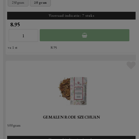
250 gram
20 gram
Voorraad indicatie: 7 stuks
8.95
va 1 st
8.95
GEMALEN RODE SZECHUAN
500 gram