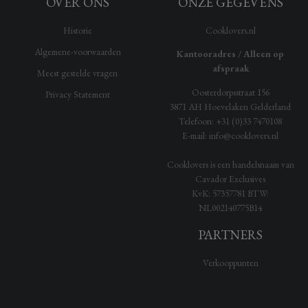
OVER ONS
ONZE GEGEVENS
Historie
Cooklovers.nl
Algemene-voorwaarden
Kantooradres / Alleen op
afspraak
Meest gestelde vragen
Oosterdorpsstraat 156
Privacy Statement
3871 AH
Hoevelaken
Gelderland
Telefoon:
+31 (0)33 7470108
E-mail:
info@cooklovers.nl
Cooklovers is een handelsnaam van
Cavador Exclusives
KvK:
57357781
BTW:
NL002140775B14
PARTNERS
Verkooppunten