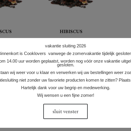
ISCUS
HIBISCUS
100 gram
vakantie sluiting 2026
 hibiscusbloemen
Gebruik gedroogde hibiscusbloemen
innenkort is Cooklovers vanwege de zomervakantie tijdelijk geslote
btiele cranberry-
om meringue een subtiele cranberry-
ven terwijl het een
achtige smaak te geven terwijl het een
 om 14.00 uur worden geplaatst, worden nog vóór onze vakantie uitgele
jgt. Zodra ze fijn
prachtige kleur krijgt. Zodra ze fijn
gesloten.
 hibiscusbloemen
gemalen zijn, zijn hibiscusbloemen
aan wij weer voor u klaar en verwerken wij uw bestellingen weer zoa
ook een g (...)
tiesluiting niet zonder uw favoriete producten komen te zitten? Plaats 
catie: 6 stuks
Voorraad indicatie: 10 stuks
Hartelijk dank voor uw begrip en medewerking.
Wij wensen u een fijne zomer!
17.50
+
+
sluit venster