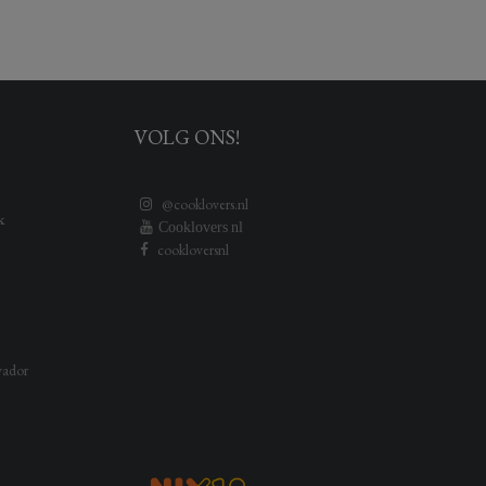
VOLG ONS!
@cooklovers.nl
k
Cooklovers nl
cookloversnl
vador