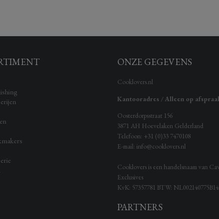
RTIMENT
ONZE GEGEVENS
Cooklovers.nl
ishing
Kantooradres / Alleen op afspraa
erijen
Oosterdorpsstraat 156
ken
3871 AH
Hoevelaken
Gelderland
Telefoon:
+31 (0)33 7470108
kmakers
E-mail:
info@cooklovers.nl
erie
Cooklovers is een handelsnaam van Ca
n
Exclusives
KvK:
57357781
BTW:
NL002140775B14
PARTNERS