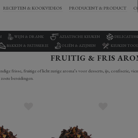
RECEPTEN & KOOKVIDEOS
PRODUCENT & PRODUCT
C
N
WIJN & DRANK
AZIATISCHE KEUKEN
DELICATESS
BAKKEN & PATISSERIE
OLIËN & AZIJNEN
KEUKEN TOOL
FRUITIG & FRIS AR
dige frisse, fruitige of licht zurige aroma’s voor desserts, ijs, confiserie, v
 zoete bereidingen.