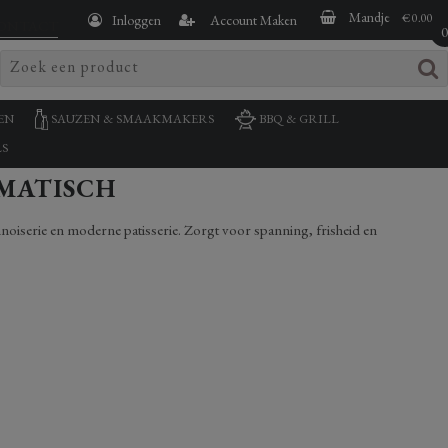
Mandje
€ 0.00
Inloggen
Account Maken
ONTACT
EN
SAUZEN & SMAAKMAKERS
BBQ & GRILL
S
OMATISCH
iennoiserie en moderne patisserie. Zorgt voor spanning, frisheid en