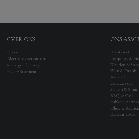
OVER ONS
ONS ASSO
Historie
Assortiment
Toppings & Fin
Algemene-voorwaarden
Kruiden & Spec
Meest gestelde vragen
Wijn & Drank
Privacy Statement
Aziatische Keu
Delicatessen
Sauzen & Smaa
BBQ & Grill
Bakken & Patiss
Oliën & Azijne
Keuken Tools