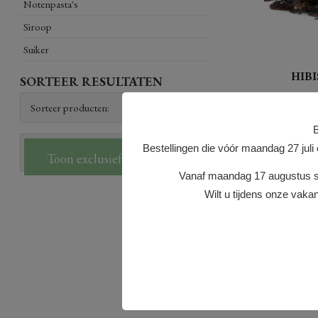
Notenpasta's
Siroop
Suiker
HIB
SORTEER RESULTATEN
40 gram
Gebruik gedroogde
B
om meringue een su
Prijzen zijn getoond inclusief btw
achtige smaak te ge
Bestellingen die vóór maandag 27 juli
Toon exclusief BTW
prachtige kleur kri
gemalen zijn, zijn
Vanaf maandag 17 augustus st
ook een g (...)
Wilt u tijdens onze vakan
Voorraad indi
7.20