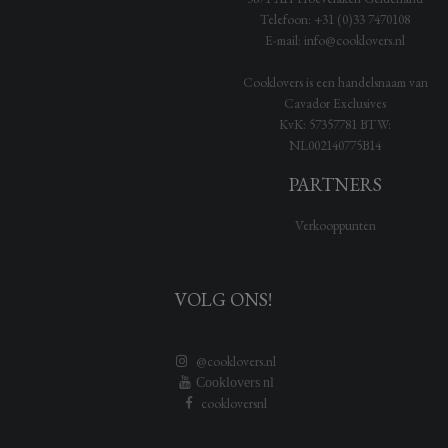
Telefoon:
+31 (0)33 7470108
E-mail:
info@cooklovers.nl
Cooklovers is een handelsnaam van
Cavador Exclusives
KvK:
57357781
BTW:
NL002140775B14
PARTNERS
Verkooppunten
VOLG ONS!
@cooklovers.nl
Cooklovers nl
cookloversnl