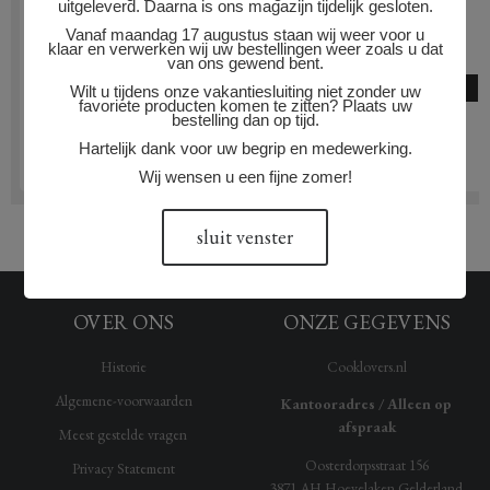
uitgeleverd. Daarna is ons magazijn tijdelijk gesloten.
VLOEIBARE YUZU KOSHO 'MARCY'
Vanaf maandag 17 augustus staan wij weer voor u
klaar en verwerken wij uw bestellingen weer zoals u dat
50 gram
van ons gewend bent.
Voorraad indicatie: 14 stuks
Wilt u tijdens onze vakantiesluiting niet zonder uw
favoriete producten komen te zitten? Plaats uw
17.50
bestelling dan op tijd.
Hartelijk dank voor uw begrip en medewerking.
Wij wensen u een fijne zomer!
sluit venster
OVER ONS
ONZE GEGEVENS
Historie
Cooklovers.nl
Algemene-voorwaarden
Kantooradres / Alleen op
afspraak
Meest gestelde vragen
Oosterdorpsstraat 156
Privacy Statement
3871 AH
Hoevelaken
Gelderland