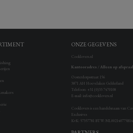
RTIMENT
ONZE GEGEVENS
Cooklovers.nl
ishing
Kantooradres / Alleen op afspraa
erijen
Oosterdorpsstraat 156
ken
3871 AH
Hoevelaken
Gelderland
Telefoon:
+31 (0)33 7470108
kmakers
E-mail:
info@cooklovers.nl
erie
Cooklovers is een handelsnaam van Ca
n
Exclusives
KvK:
57357781
BTW:
NL002140775B14
PARTNERS