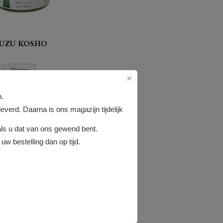
UZU KOSHO
200 gram
×
s een chili en yuzu
n.
rus) pasta. Japanners
n om het te combineren met
verd. Daarna is ons magazijn tijdelijk
 sashimi. Het is een
 smaakmaker dat kan
ls u dat van ons gewend bent.
ikt in sau (...)
uw bestelling dan op tijd.
aad indicatie: 5 stuks
+
12.45