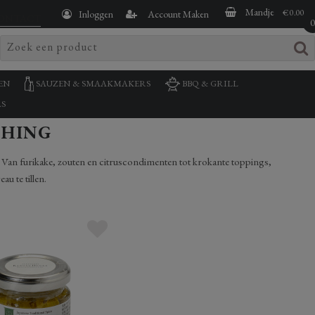
Mandje
€ 0.00
Inloggen
Account Maken
ONTACT
EN
SAUZEN & SMAAKMAKERS
BBQ & GRILL
S
SHING
. Van furikake, zouten en citruscondimenten tot krokante toppings,
u te tillen.