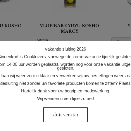
ZU KOSHO
VLOEIBARE YUZU KOSHO
Y
'MARCY'
50 gram
50 gram
vakantie sluiting 2026
intense en
Liquid Yuzu Kosho “Marcy” Een frisse
Yuzu Kosho i
innenkort is Cooklovers vanwege de zomervakantie tijdelijk geslote
akpasta met
en vloeibare interpretatie van de
(Japanse cit
le rokerigheid
klassieke Japanse yuzu kosho Liquid
houden erva
 om 14.00 uur worden geplaatst, worden nog vóór onze vakantie uitgele
 Kabosu Honke
Yuzu Kosho “Marcy” brengt de
gesloten.
miso-soep of
erpretatie aan de
levendige frisheid van yuzu samen met
uitstekende
aan wij weer voor u klaar en verwerken wij uw bestellingen weer zoa
de (...)
worden gebru
tiesluiting niet zonder uw favoriete producten komen te zitten? Plaats 
ie: 1 stuks
Voorraad indicatie: 14 stuks
Voorr
Hartelijk dank voor uw begrip en medewerking.
Wij wensen u een fijne zomer!
17.50
12.45
+
+
sluit venster
va 1 st