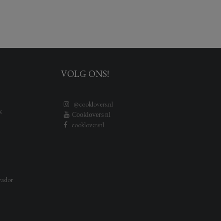
VOLG ONS!
@cooklovers.nl
k
Cooklovers nl
cookloversnl
vador