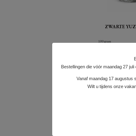
ZWARTE YU
100 gram
Black Yuzu Kosho Een 
B
verfijnde Japanse sma
citrus, chili en subtie
Bestellingen die vóór maandag 27 juli
Black Yuzu Kosho van
geeft een originele int
Vanaf maandag 17 augustus st
klassi (...)
Wilt u tijdens onze vakan
Voorraad indicat
17.50