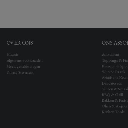
OVER ONS
ONS ASSO
Historie
Assortiment
Toppings & Fin
Algemene-voorwaarden
Kruiden & Spec
Meest gestelde vragen
Wijn & Drank
Privacy Statement
Aziatische Keu
Delicatessen
Sauzen & Smaa
BBQ & Grill
Bakken & Patiss
Oliën & Azijne
Keuken Tools