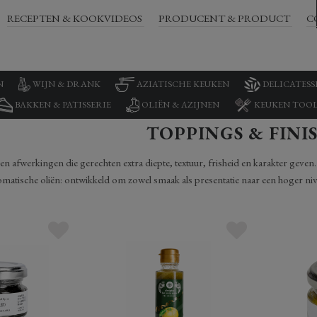
RECEPTEN & KOOKVIDEOS
PRODUCENT & PRODUCT
C
N
WIJN & DRANK
AZIATISCHE KEUKEN
DELICATESS
BAKKEN & PATISSERIE
OLIËN & AZIJNEN
KEUKEN TOOL
TOPPINGS & FINI
n afwerkingen die gerechten extra diepte, textuur, frisheid en karakter geven
atische oliën: ontwikkeld om zowel smaak als presentatie naar een hoger nivea