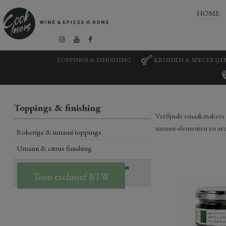
HOME
TOPPINGS & FINISHING
KRUIDEN & SPECERIJE
Toppings & finishing
Verfijnde smaakmakers e
umami-elementen en arom
Rokerige & umami toppings
Umami & citrus finishing
Prijzen zijn getoond inclusief btw
Toon exclusief BTW