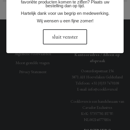
favoriete producten komen te zitten? Plaats uw
bestelling dan op tijd.
Hartelijk dank voor uw begrip en medewerking.
Wij wensen u een fijne zomer!
OVER ONS
ONZE GEGEVENS
sluit venster
Historie
Cooklovers.nl
Algemene-voorwaarden
Kantooradres / Alleen op
afspraak
Meest gestelde vragen
Oosterdorpsstraat 156
Privacy Statement
3871 AH
Hoevelaken
Gelderland
Telefoon:
+31 (0)33 7470108
E-mail:
info@cooklovers.nl
Cooklovers is een handelsnaam van
Cavador Exclusives
KvK:
57357781
BTW:
NL002140775B14