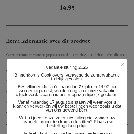
14.95
Extra informatie over dit product
Onze miniaturen worden gepresenteerd in een elegante kleine koffer die ons
assortiment rode en rose wijnazijn samenbrengt:
×
vakantie sluiting 2026
Sherry, van de beste wijnen uit Jerez de la Frontera,
Binnenkort is Cooklovers vanwege de zomervakantie
tijdelijk gesloten.
Vermout, ideaal bij allerlei hapjes,
Bestellingen die vóór maandag 27 juli om 14.00 uur
worden geplaatst, worden nog vóór onze vakantie
Cava rosé, ongetwijfeld de meest exotische van de collectie,
uitgeleverd. Daarna is ons magazijn tijdelijk gesloten.
Merlot voortreffelijke paarse rode azijn met een zeer intens aroma,
Vanaf maandag 17 augustus staan wij weer voor u
klaar en verwerken wij uw bestellingen weer zoals u dat
van ons gewend bent.
Cabernet Sauvignon, de meest traditionele en geurende azijn.
Wilt u tijdens onze vakantiesluiting niet zonder uw
favoriete producten komen te zitten? Plaats uw
bestelling dan op tijd.
Hartelijk dank voor uw begrip en medewerking.