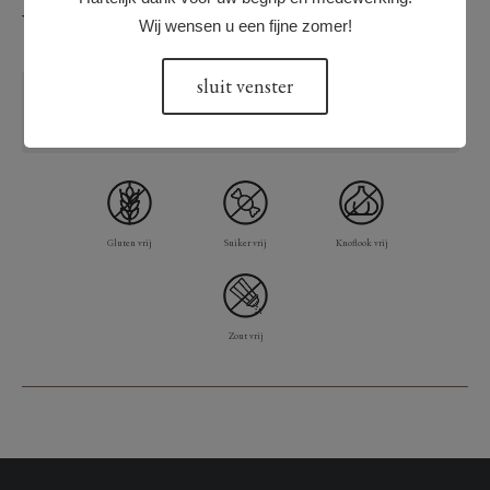
Voedingswaarde & Allergenen
Wij wensen u een fijne zomer!
sluit venster
Ingrediënten
Gluten vrij
Suiker vrij
Knoflook vrij
Zout vrij