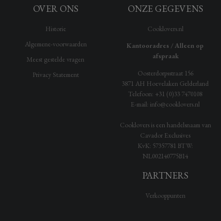
OVER ONS
ONZE GEGEVENS
Historie
Cooklovers.nl
Algemene-voorwaarden
Kantooradres / Alleen op
afspraak
Meest gestelde vragen
Oosterdorpsstraat 156
Privacy Statement
3871 AH
Hoevelaken
Gelderland
Telefoon:
+31 (0)33 7470108
E-mail:
info@cooklovers.nl
Cooklovers is een handelsnaam van
Cavador Exclusives
KvK:
57357781
BTW:
NL002140775B14
PARTNERS
Verkooppunten