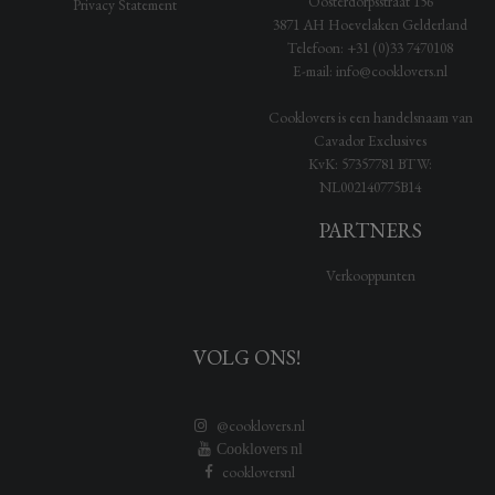
Oosterdorpsstraat 156
Privacy Statement
3871 AH
Hoevelaken
Gelderland
Telefoon:
+31 (0)33 7470108
E-mail:
info@cooklovers.nl
Cooklovers is een handelsnaam van
Cavador Exclusives
KvK:
57357781
BTW:
NL002140775B14
PARTNERS
Verkooppunten
VOLG ONS!
@cooklovers.nl
Cooklovers nl
cookloversnl