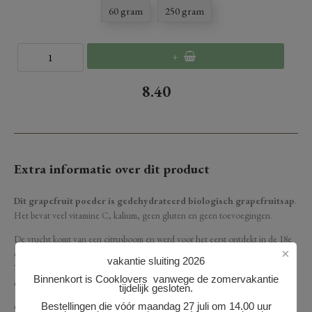
60 gram
250 gram
+
8.40
Extra informatie over dit product
Dit grapefruit poeder is gedehydrateerd biologisch grapefruitsap
.
Het bevat veel vitamine C, kalium, geen gluten en geen toevoegingen.
De vrucht komt van een citrusboom en werd voor het eerst ontdekt in de 18e
×
eeuw in Barbados. Het werd ook wel de ‘verboden vrucht’ genoemd.
vakantie sluiting 2026
Tegenwoordig wordt de vrucht verbouwd in Mexico, China, Zuid-Afrika en
Binnenkort is Cooklovers vanwege de zomervakantie
de Verenigde Staten.
tijdelijk gesloten.
Bestellingen die vóór maandag 27 juli om 14.00 uur
Grapefruit heeft een medium-zuur tot zoet smaakprofiel. De vrucht met het