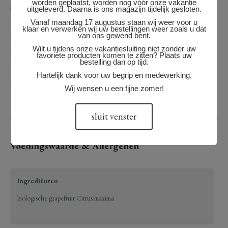
worden geplaatst, worden nog vóór onze vakantie
roodste vruchtvlees smaakt het zoetst.
uitgeleverd. Daarna is ons magazijn tijdelijk gesloten.
Vanaf maandag 17 augustus staan wij weer voor u
Dit poeder gemengd met water is een pracht vervanger van vers grapefruitsap
klaar en verwerken wij uw bestellingen weer zoals u dat
en een goed alternatief voor citroen- of limoensap.
van ons gewend bent.
Wilt u tijdens onze vakantiesluiting niet zonder uw
Smaak: fruitig, citrus & zuur
favoriete producten komen te zitten? Plaats uw
bestelling dan op tijd.
Heerlijk te verwerken in gerechten uit het Middelandse zeegebied,
Hartelijk dank voor uw begrip en medewerking.
Griekenland, Marokko en Midden-Oosten.
Wij wensen u een fijne zomer!
Voeg het toe aan smoothies, cake of marinades.
sluit venster
Voedingswaarde & Allergenen
Ingrediënten
biologische grapefruit Citrus maxima