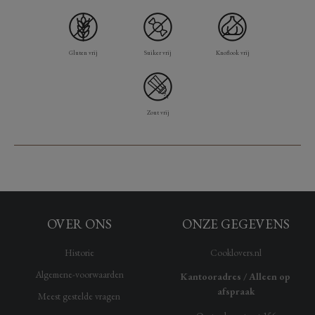
Gluten vrij
Suiker vrij
Knoflook vrij
Zout vrij
OVER ONS
ONZE GEGEVENS
Historie
Cooklovers.nl
Algemene-voorwaarden
Kantooradres / Alleen op
afspraak
Meest gestelde vragen