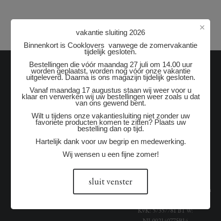
×
vakantie sluiting 2026
Binnenkort is Cooklovers vanwege de zomervakantie
tijdelijk gesloten.
Bestellingen die vóór maandag 27 juli om 14.00 uur
worden geplaatst, worden nog vóór onze vakantie
OVER ONS
ONZE GEGEVENS
uitgeleverd. Daarna is ons magazijn tijdelijk gesloten.
Vanaf maandag 17 augustus staan wij weer voor u
Historie
Cooklovers.nl
klaar en verwerken wij uw bestellingen weer zoals u dat
van ons gewend bent.
Algemene-voorwaarden
Kantooradres / Alleen op
Wilt u tijdens onze vakantiesluiting niet zonder uw
afspraak
favoriete producten komen te zitten? Plaats uw
Meest gestelde vragen
bestelling dan op tijd.
Oosterdorpsstraat 156
Privacy Statement
Hartelijk dank voor uw begrip en medewerking.
3871 AH
Hoevelaken
Gelderland
Wij wensen u een fijne zomer!
Telefoon:
+31 (0)33 7470108
E-mail:
info@cooklovers.nl
sluit venster
Cooklovers is een handelsnaam van
Cavador Exclusives
KvK:
57357781
BTW:
NL002140775B14