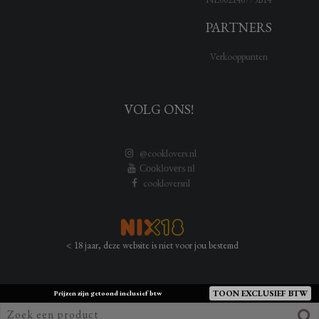
PARTNERS
Verkooppunten
VOLG ONS!
@cooklovers.nl
Cooklovers nl
cookloversnl
< 18 jaar, deze website is niet voor jou bestemd
TOON EXCLUSIEF BTW
Prijzen zijn getoond inclusief btw